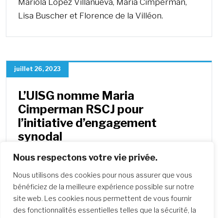
Mariola López Villanueva, Maria Cimperman,
Lisa Buscher et Florence de la Villéon.
juillet 26, 2023
L’UISG nomme Maria
Cimperman RSCJ pour
l’initiative d’engagement
synodal
Soeur Maria Cimperman RSCJ rejoindra le
Nous respectons votre vie privée.
personnel de l’UISG en septembre 2023 en
Nous utilisons des cookies pour nous assurer que vous
tant que coordinatrice d’une nouvelle initiative
bénéficiez de la meilleure expérience possible sur notre
visant…
site web. Les cookies nous permettent de vous fournir
des fonctionnalités essentielles telles que la sécurité, la