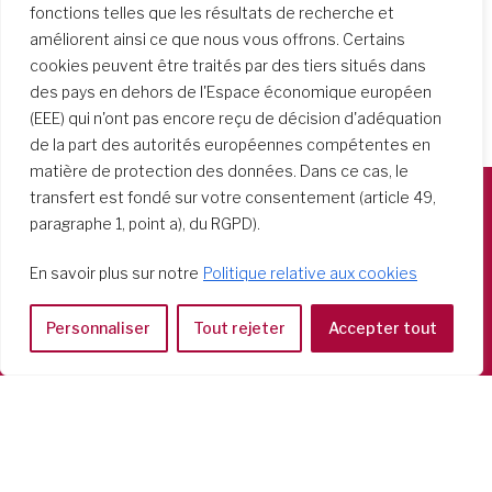
fonctions telles que les résultats de recherche et
améliorent ainsi ce que nous vous offrons. Certains
cookies peuvent être traités par des tiers situés dans
des pays en dehors de l'Espace économique européen
(EEE) qui n'ont pas encore reçu de décision d'adéquation
de la part des autorités européennes compétentes en
matière de protection des données. Dans ce cas, le
transfert est fondé sur votre consentement (article 49,
paragraphe 1, point a), du RGPD).
Società del Sacro Cuore
Casa Generalizia
En savoir plus sur notre
Politique relative aux cookies
Via Tarquinio Vipera, 16 - 00152 Roma
Tel: 06 58 23 03 32 or 06 58 20 31 17
Personnaliser
Tout rejeter
Accepter tout
Copyright ©2026 RSCJ International
Privacy Policy