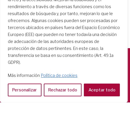
rendimiento a través de diversas funciones como los
resultados de búsqueda y, por tanto, mejoran lo que le
ofrecemos. Algunas cookies pueden ser procesadas por
terceros ubicados en países fuera del Espacio Económico
Europeo (EEE) que pueden no tener todavía una decisión
de adecuación de las autoridades europeas de
protección de datos pertinentes. En este caso, la
transferencia se basa en su consentimiento (Art. 49.1a
GDPR).
Società del Sacro Cuore
Casa Generalizia
Más información
Política de cookies
Via Tarquinio Vipera, 16 - 00152 Roma
Tel: 06 58 23 03 32 or 06 58 20 31 17
Personalizar
Rechazar todo
Aceptar todo
Copyright ©2026 RSCJ International
Privacy Policy