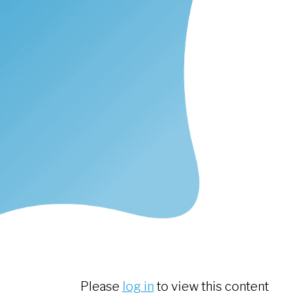
Please
log in
to view this content