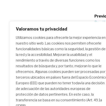
Po
Previo
Reunión
na
Caribe
Valoramos tu privacidad
Utilizamos cookies para ofrecerle la mejor experiencia en
nuestro sitio web. Las cookies nos permiten ofrecerle
Similar Posts
funcionalidades básicas como la seguridad, la gestión de
la red y la accesibilidad. Mejoran la usabilidad y el
rendimiento a través de diversas funciones como los
resultados de búsqueda y, por tanto, mejoran lo que le
El encuentro de formación
ofrecemos. Algunas cookies pueden ser procesadas por
inicial: un camino
terceros ubicados en países fuera del Espacio Económic
transformador
Europeo (EEE) que pueden no tener todavía una decisión
de adecuación de las autoridades europeas de
protección de datos pertinentes. En este caso, la
transferencia se basa en su consentimiento (Art. 49.1a
GDPR).