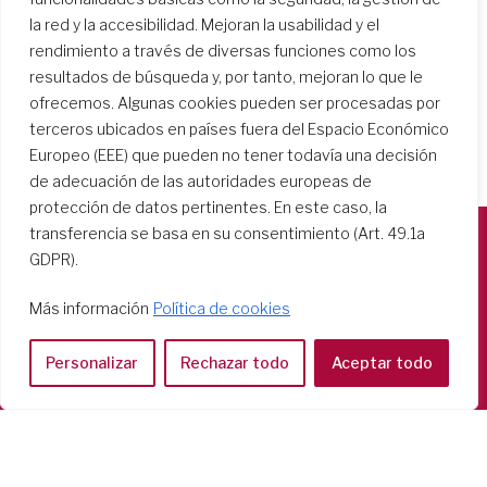
la red y la accesibilidad. Mejoran la usabilidad y el
rendimiento a través de diversas funciones como los
resultados de búsqueda y, por tanto, mejoran lo que le
ofrecemos. Algunas cookies pueden ser procesadas por
terceros ubicados en países fuera del Espacio Económico
Europeo (EEE) que pueden no tener todavía una decisión
de adecuación de las autoridades europeas de
protección de datos pertinentes. En este caso, la
transferencia se basa en su consentimiento (Art. 49.1a
GDPR).
Società del Sacro Cuore
Casa Generalizia
Más información
Política de cookies
Via Tarquinio Vipera, 16 - 00152 Roma
Tel: 06 58 23 03 32 or 06 58 20 31 17
Personalizar
Rechazar todo
Aceptar todo
Copyright ©2026 RSCJ International