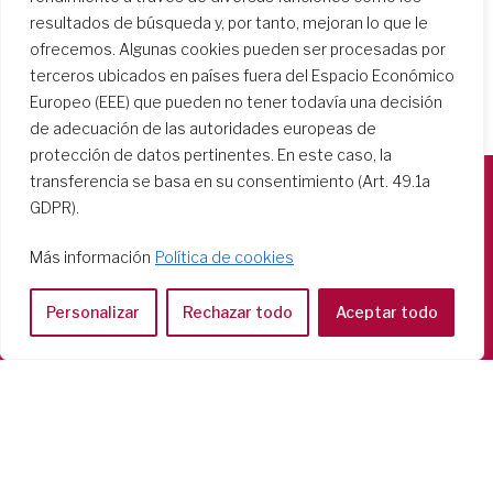
resultados de búsqueda y, por tanto, mejoran lo que le
ofrecemos. Algunas cookies pueden ser procesadas por
terceros ubicados en países fuera del Espacio Económico
Europeo (EEE) que pueden no tener todavía una decisión
de adecuación de las autoridades europeas de
protección de datos pertinentes. En este caso, la
transferencia se basa en su consentimiento (Art. 49.1a
GDPR).
Società del Sacro Cuore
Casa Generalizia
Más información
Política de cookies
Via Tarquinio Vipera, 16 - 00152 Roma
Tel: 06 58 23 03 32 or 06 58 20 31 17
Personalizar
Rechazar todo
Aceptar todo
Copyright ©2026 RSCJ International
Privacy Policy