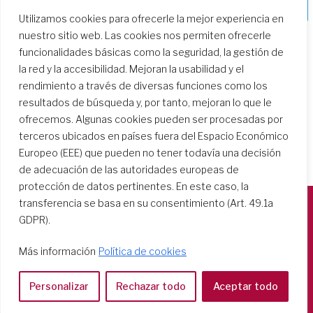
formación
Utilizamos cookies para ofrecerle la mejor experiencia en
nuestro sitio web. Las cookies nos permiten ofrecerle
funcionalidades básicas como la seguridad, la gestión de
la red y la accesibilidad. Mejoran la usabilidad y el
rendimiento a través de diversas funciones como los
resultados de búsqueda y, por tanto, mejoran lo que le
ofrecemos. Algunas cookies pueden ser procesadas por
terceros ubicados en países fuera del Espacio Económico
Europeo (EEE) que pueden no tener todavía una decisión
de adecuación de las autoridades europeas de
protección de datos pertinentes. En este caso, la
transferencia se basa en su consentimiento (Art. 49.1a
GDPR).
Società del Sacro Cuore
Casa Generalizia
Más información
Política de cookies
Via Tarquinio Vipera, 16 - 00152 Roma
Tel: 06 58 23 03 32 or 06 58 20 31 17
Personalizar
Rechazar todo
Aceptar todo