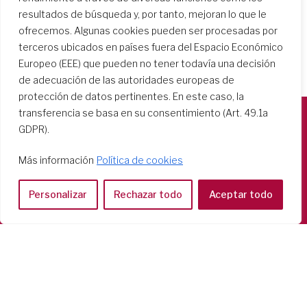
resultados de búsqueda y, por tanto, mejoran lo que le
ofrecemos. Algunas cookies pueden ser procesadas por
terceros ubicados en países fuera del Espacio Económico
Europeo (EEE) que pueden no tener todavía una decisión
de adecuación de las autoridades europeas de
protección de datos pertinentes. En este caso, la
transferencia se basa en su consentimiento (Art. 49.1a
GDPR).
Società del Sacro Cuore
Casa Generalizia
Más información
Política de cookies
Via Tarquinio Vipera, 16 - 00152 Roma
Tel: 06 58 23 03 32 or 06 58 20 31 17
Personalizar
Rechazar todo
Aceptar todo
Copyright ©2026 RSCJ International
Privacy Policy