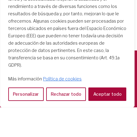
rendimiento a través de diversas funciones como los
resultados de búsqueda y, por tanto, mejoran lo que le
ofrecemos. Algunas cookies pueden ser procesadas por
terceros ubicados en países fuera del Espacio Económico
Europeo (EEE) que pueden no tener todavía una decisión
de adecuación de las autoridades europeas de
protección de datos pertinentes. En este caso, la
transferencia se basa en su consentimiento (Art. 49.1a
GDPR).
Società del Sacro Cuore
Casa Generalizia
Más información
Política de cookies
Via Tarquinio Vipera, 16 - 00152 Roma
Tel: 06 58 23 03 32 or 06 58 20 31 17
Personalizar
Rechazar todo
Aceptar todo
Copyright ©2026 RSCJ International
Privacy Policy