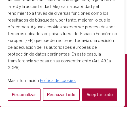
la red y la accesibilidad. Mejoran la usabilidad y el
rendimiento a través de diversas funciones como los
resultados de búsqueda y, por tanto, mejoran lo que le
ofrecemos. Algunas cookies pueden ser procesadas por
terceros ubicados en países fuera del Espacio Económico
Europeo (EEE) que pueden no tener todavía una decisión
de adecuación de las autoridades europeas de
protección de datos pertinentes. En este caso, la
transferencia se basa en su consentimiento (Art. 49.1a
GDPR).
Società del Sacro Cuore
Casa Generalizia
Más información
Política de cookies
Via Tarquinio Vipera, 16 - 00152 Roma
Tel: 06 58 23 03 32 or 06 58 20 31 17
Personalizar
Rechazar todo
Aceptar todo
Copyright ©2026 RSCJ International