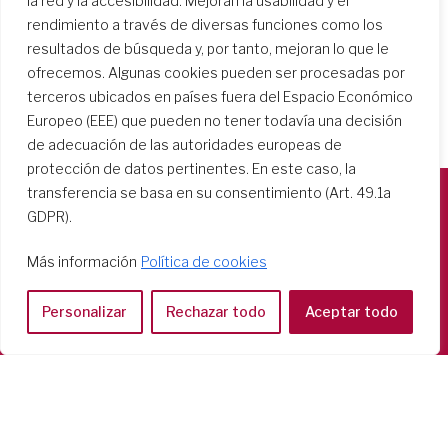
la red y la accesibilidad. Mejoran la usabilidad y el
rendimiento a través de diversas funciones como los
resultados de búsqueda y, por tanto, mejoran lo que le
ofrecemos. Algunas cookies pueden ser procesadas por
terceros ubicados en países fuera del Espacio Económico
Europeo (EEE) que pueden no tener todavía una decisión
de adecuación de las autoridades europeas de
protección de datos pertinentes. En este caso, la
transferencia se basa en su consentimiento (Art. 49.1a
GDPR).
Società del Sacro Cuore
Casa Generalizia
Más información
Política de cookies
Via Tarquinio Vipera, 16 - 00152 Roma
Tel: 06 58 23 03 32 or 06 58 20 31 17
Personalizar
Rechazar todo
Aceptar todo
Copyright ©2026 RSCJ International
Privacy Policy