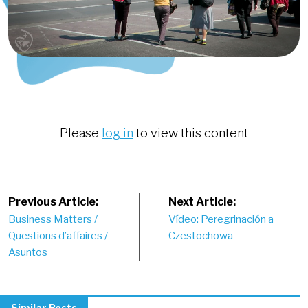
Please
log in
to view this content
Post
Previous Article:
Next Article:
Business Matters /
Vídeo: Peregrinación a
navigation
Questions d’affaires /
Czestochowa
Asuntos
Similar Posts