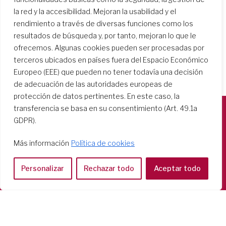
la red y la accesibilidad. Mejoran la usabilidad y el
rendimiento a través de diversas funciones como los
resultados de búsqueda y, por tanto, mejoran lo que le
ofrecemos. Algunas cookies pueden ser procesadas por
terceros ubicados en países fuera del Espacio Económico
Europeo (EEE) que pueden no tener todavía una decisión
de adecuación de las autoridades europeas de
protección de datos pertinentes. En este caso, la
transferencia se basa en su consentimiento (Art. 49.1a
GDPR).
Società del Sacro Cuore
Casa Generalizia
Más información
Política de cookies
Via Tarquinio Vipera, 16 - 00152 Roma
Tel: 06 58 23 03 32 or 06 58 20 31 17
Personalizar
Rechazar todo
Aceptar todo
Copyright ©2026 RSCJ International