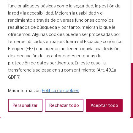
funcionalidades básicas como la seguridad, la gestión de
la red y la accesibilidad. Mejoran la usabilidad y el
rendimiento a través de diversas funciones como los
resultados de búsqueda y, por tanto, mejoran lo que le
ofrecemos. Algunas cookies pueden ser procesadas por
terceros ubicados en países fuera del Espacio Económico
Europeo (EEE) que pueden no tener todavía una decisión
de adecuación de las autoridades europeas de
protección de datos pertinentes. En este caso, la
transferencia se basa en su consentimiento (Art. 49.1a
GDPR).
Società del Sacro Cuore
Casa Generalizia
Más información
Política de cookies
Via Tarquinio Vipera, 16 - 00152 Roma
Tel: 06 58 23 03 32 or 06 58 20 31 17
Personalizar
Rechazar todo
Aceptar todo