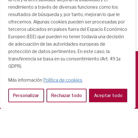
rendimiento a través de diversas funciones como los
resultados de búsqueda y, por tanto, mejoran lo que le
ofrecemos. Algunas cookies pueden ser procesadas por
terceros ubicados en países fuera del Espacio Económico
Europeo (EEE) que pueden no tener todavía una decisión
de adecuación de las autoridades europeas de
protección de datos pertinentes. En este caso, la
transferencia se basa en su consentimiento (Art. 49.1a
GDPR).
Società del Sacro Cuore
Casa Generalizia
Más información
Política de cookies
Via Tarquinio Vipera, 16 - 00152 Roma
Tel: 06 58 23 03 32 or 06 58 20 31 17
Personalizar
Rechazar todo
Aceptar todo
Copyright ©2026 RSCJ International
Privacy Policy