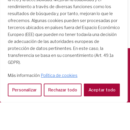
rendimiento a través de diversas funciones como los
resultados de búsqueda y, por tanto, mejoran lo que le
ofrecemos. Algunas cookies pueden ser procesadas por
terceros ubicados en países fuera del Espacio Económico
Europeo (EEE) que pueden no tener todavía una decisión
de adecuación de las autoridades europeas de
protección de datos pertinentes. En este caso, la
transferencia se basa en su consentimiento (Art. 49.1a
GDPR).
Società del Sacro Cuore
Casa Generalizia
Más información
Política de cookies
Via Tarquinio Vipera, 16 - 00152 Roma
Tel: 06 58 23 03 32 or 06 58 20 31 17
Personalizar
Rechazar todo
Aceptar todo
Copyright ©2026 RSCJ International
Privacy Policy