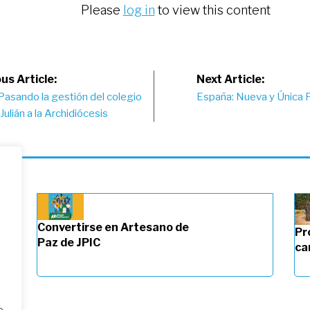
Please
log in
to view this content
st
us Article:
Next Article:
Pasando la gestión del colegio
España: Nueva y Única P
vigation
Julián a la Archidiócesis
Convertirse en Artesano de
Pr
Paz de JPIC
ca
o