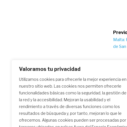
Po
Previo
Malta: 
na
de San 
Valoramos tu privacidad
Similar Posts
Utilizamos cookies para ofrecerle la mejor experiencia en
nuestro sitio web. Las cookies nos permiten ofrecerle
funcionalidades básicas como la seguridad, la gestión de
El encuentro de formación
la red y la accesibilidad. Mejoran la usabilidad y el
inicial: un camino
rendimiento a través de diversas funciones como los
transformador
resultados de búsqueda y, por tanto, mejoran lo que le
ofrecemos. Algunas cookies pueden ser procesadas por
terceros ubicados en países fuera del Espacio Económic