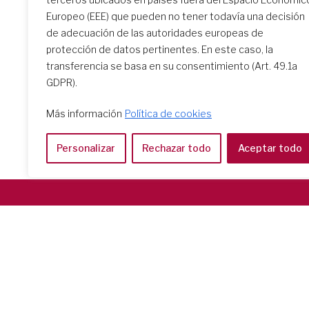
Europeo (EEE) que pueden no tener todavía una decisión
de adecuación de las autoridades europeas de
protección de datos pertinentes. En este caso, la
transferencia se basa en su consentimiento (Art. 49.1a
GDPR).
Más información
Política de cookies
Personalizar
Rechazar todo
Aceptar todo
Società del Sacro Cuore
Casa Generalizia
Via Tarquinio Vipera, 16 - 00152 Roma
Tel: 06 58 23 03 32 or 06 58 20 31 17