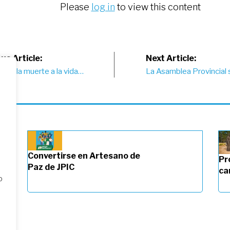
Please
log in
to view this content
st
us Article:
Next Article:
: De la muerte a la vida…
La Asamblea Provincial 
vigation
Convertirse en Artesano de
Pr
Paz de JPIC
ca
o