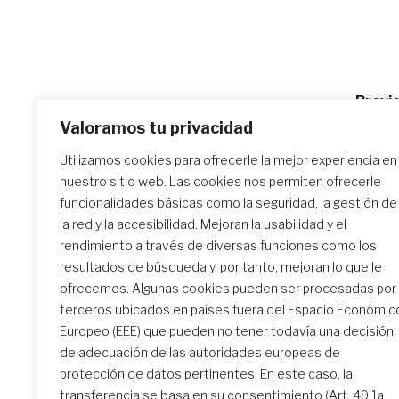
Po
Previo
Oración
Valoramos tu privacidad
na
Utilizamos cookies para ofrecerle la mejor experiencia en
nuestro sitio web. Las cookies nos permiten ofrecerle
Similar Posts
funcionalidades básicas como la seguridad, la gestión de
la red y la accesibilidad. Mejoran la usabilidad y el
rendimiento a través de diversas funciones como los
resultados de búsqueda y, por tanto, mejoran lo que le
El encuentro de formación
ofrecemos. Algunas cookies pueden ser procesadas por
inicial: un camino
terceros ubicados en países fuera del Espacio Económic
transformador
Europeo (EEE) que pueden no tener todavía una decisión
de adecuación de las autoridades europeas de
protección de datos pertinentes. En este caso, la
transferencia se basa en su consentimiento (Art. 49.1a