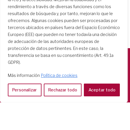
rendimiento a través de diversas funciones como los
resultados de búsqueda y, por tanto, mejoran lo que le
ofrecemos. Algunas cookies pueden ser procesadas por
terceros ubicados en países fuera del Espacio Económico
Europeo (EEE) que pueden no tener todavía una decisión
de adecuación de las autoridades europeas de
protección de datos pertinentes. En este caso, la
transferencia se basa en su consentimiento (Art. 49.1a
GDPR).
Società del Sacro Cuore
Casa Generalizia
Más información
Política de cookies
Via Tarquinio Vipera, 16 - 00152 Roma
Tel: 06 58 23 03 32 or 06 58 20 31 17
Personalizar
Rechazar todo
Aceptar todo
Copyright ©2026 RSCJ International
Privacy Policy