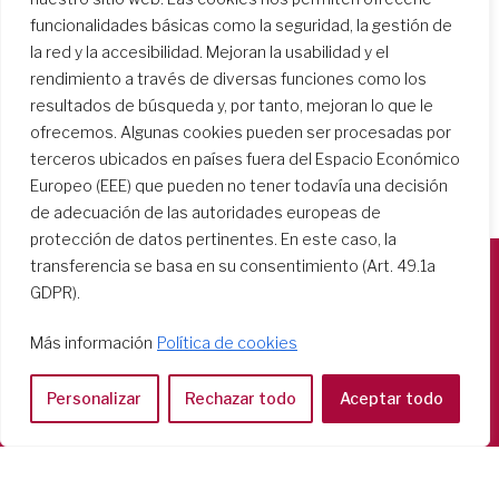
funcionalidades básicas como la seguridad, la gestión de
la red y la accesibilidad. Mejoran la usabilidad y el
rendimiento a través de diversas funciones como los
resultados de búsqueda y, por tanto, mejoran lo que le
ofrecemos. Algunas cookies pueden ser procesadas por
terceros ubicados en países fuera del Espacio Económico
Europeo (EEE) que pueden no tener todavía una decisión
de adecuación de las autoridades europeas de
protección de datos pertinentes. En este caso, la
transferencia se basa en su consentimiento (Art. 49.1a
GDPR).
Società del Sacro Cuore
Casa Generalizia
Más información
Política de cookies
Via Tarquinio Vipera, 16 - 00152 Roma
Tel: 06 58 23 03 32 or 06 58 20 31 17
Personalizar
Rechazar todo
Aceptar todo