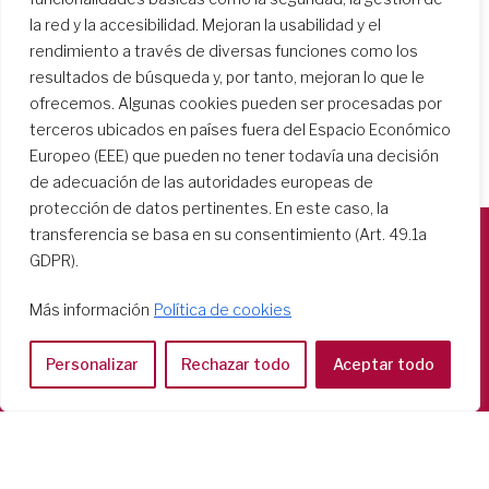
la red y la accesibilidad. Mejoran la usabilidad y el
rendimiento a través de diversas funciones como los
resultados de búsqueda y, por tanto, mejoran lo que le
ofrecemos. Algunas cookies pueden ser procesadas por
terceros ubicados en países fuera del Espacio Económico
Europeo (EEE) que pueden no tener todavía una decisión
de adecuación de las autoridades europeas de
protección de datos pertinentes. En este caso, la
transferencia se basa en su consentimiento (Art. 49.1a
GDPR).
Società del Sacro Cuore
Casa Generalizia
Más información
Política de cookies
Via Tarquinio Vipera, 16 - 00152 Roma
Tel: 06 58 23 03 32 or 06 58 20 31 17
Personalizar
Rechazar todo
Aceptar todo
Copyright ©2026 RSCJ International