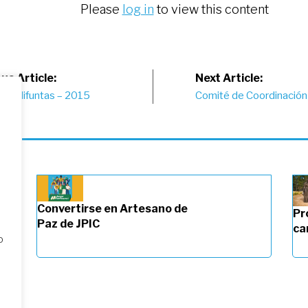
Please
log in
to view this content
st
us Article:
Next Article:
sas difuntas – 2015
Comité de Coordinación
vigation
Convertirse en Artesano de
Pr
Paz de JPIC
ca
o