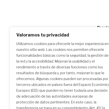
Po
Previo
Religio
Valoramos tu privacidad
na
Utilizamos cookies para ofrecerle la mejor experiencia en
nuestro sitio web. Las cookies nos permiten ofrecerle
Similar Posts
funcionalidades básicas como la seguridad, la gestión de
la red y la accesibilidad. Mejoran la usabilidad y el
rendimiento a través de diversas funciones como los
resultados de búsqueda y, por tanto, mejoran lo que le
El encuentro de formación
ofrecemos. Algunas cookies pueden ser procesadas por
inicial: un camino
terceros ubicados en países fuera del Espacio Económic
transformador
Europeo (EEE) que pueden no tener todavía una decisión
de adecuación de las autoridades europeas de
protección de datos pertinentes. En este caso, la
transferencia se basa en su consentimiento (Art. 49.1a