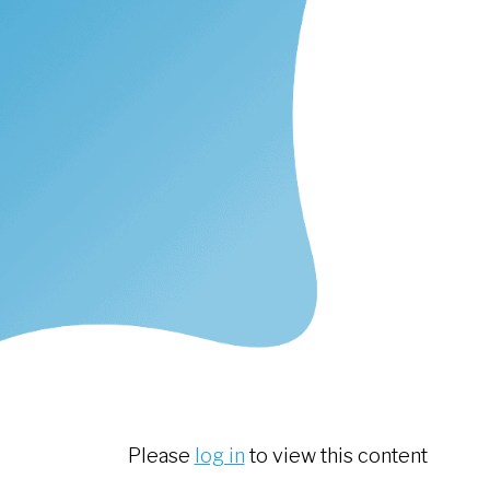
Please
log in
to view this content