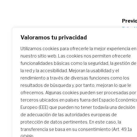
Po
Previo
Taller 
na
2022
Valoramos tu privacidad
Utilizamos cookies para ofrecerle la mejor experiencia en
nuestro sitio web. Las cookies nos permiten ofrecerle
Similar Posts
funcionalidades básicas como la seguridad, la gestión de
la red y la accesibilidad. Mejoran la usabilidad y el
rendimiento a través de diversas funciones como los
resultados de búsqueda y, por tanto, mejoran lo que le
El encuentro de formación
ofrecemos. Algunas cookies pueden ser procesadas por
inicial: un camino
terceros ubicados en países fuera del Espacio Económic
transformador
Europeo (EEE) que pueden no tener todavía una decisión
de adecuación de las autoridades europeas de
protección de datos pertinentes. En este caso, la
transferencia se basa en su consentimiento (Art. 49.1a
GDPR).