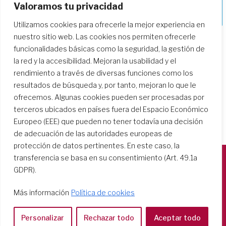
Valoramos tu privacidad
Profundizando en nuestro camino de
formación
Utilizamos cookies para ofrecerle la mejor experiencia en
nuestro sitio web. Las cookies nos permiten ofrecerle
funcionalidades básicas como la seguridad, la gestión de
la red y la accesibilidad. Mejoran la usabilidad y el
rendimiento a través de diversas funciones como los
resultados de búsqueda y, por tanto, mejoran lo que le
ofrecemos. Algunas cookies pueden ser procesadas por
terceros ubicados en países fuera del Espacio Económico
Europeo (EEE) que pueden no tener todavía una decisión
de adecuación de las autoridades europeas de
protección de datos pertinentes. En este caso, la
transferencia se basa en su consentimiento (Art. 49.1a
GDPR).
Società del Sacro Cuore
Casa Generalizia
Más información
Política de cookies
Via Tarquinio Vipera, 16 - 00152 Roma
Tel: 06 58 23 03 32 or 06 58 20 31 17
Personalizar
Rechazar todo
Aceptar todo