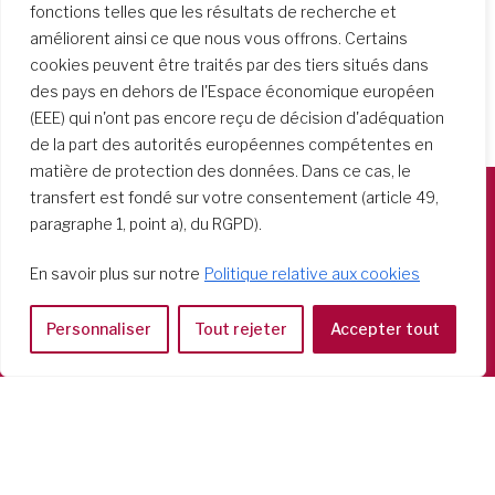
fonctions telles que les résultats de recherche et
améliorent ainsi ce que nous vous offrons. Certains
cookies peuvent être traités par des tiers situés dans
des pays en dehors de l'Espace économique européen
(EEE) qui n'ont pas encore reçu de décision d'adéquation
de la part des autorités européennes compétentes en
matière de protection des données. Dans ce cas, le
transfert est fondé sur votre consentement (article 49,
paragraphe 1, point a), du RGPD).
Società del Sacro Cuore
Casa Generalizia
En savoir plus sur notre
Politique relative aux cookies
Via Tarquinio Vipera, 16 - 00152 Roma
Tel: 06 58 23 03 32 or 06 58 20 31 17
Personnaliser
Tout rejeter
Accepter tout
Copyright ©2026 RSCJ International
Privacy Policy