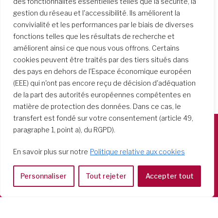
des fonctionnalités essentielles telles que la sécurité, la
gestion du réseau et l'accessibilité. Ils améliorent la
convivialité et les performances par le biais de diverses
fonctions telles que les résultats de recherche et
améliorent ainsi ce que nous vous offrons. Certains
cookies peuvent être traités par des tiers situés dans
des pays en dehors de l'Espace économique européen
(EEE) qui n'ont pas encore reçu de décision d'adéquation
de la part des autorités européennes compétentes en
matière de protection des données. Dans ce cas, le
transfert est fondé sur votre consentement (article 49,
paragraphe 1, point a), du RGPD).
Società del Sacro Cuore
En savoir plus sur notre
Politique relative aux cookies
Casa Generalizia
Via Tarquinio Vipera, 16 - 00152 Roma
Personnaliser
Tout rejeter
Accepter tout
Tel: 06 58 23 03 32 or 06 58 20 31 17