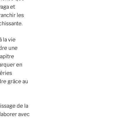
yaga et
anchir les
ichissante.
 la vie
ndre une
apitre
barquer en
héries
dre grâce au
tissage de la
laborer avec