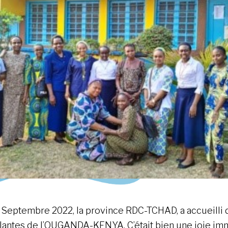
 Septembre 2022, la province RDC-TCHAD, a accueilli 
lantes de l’OUGANDA-KENYA. C’était bien une joie i