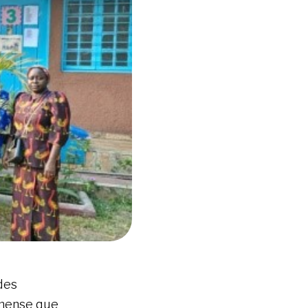
des
mmense que