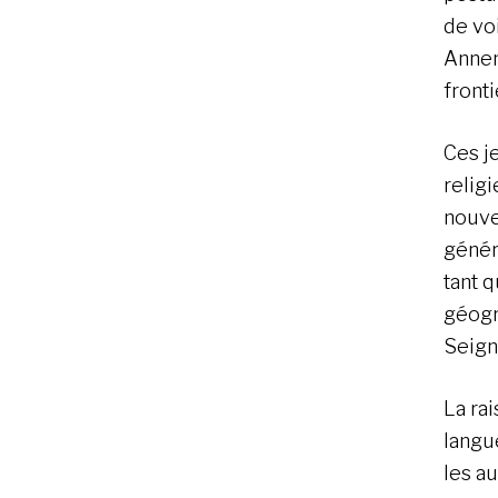
de vo
Annem
front
Ces j
religi
nouve
génér
tant q
géogr
Seign
La rai
langu
les au