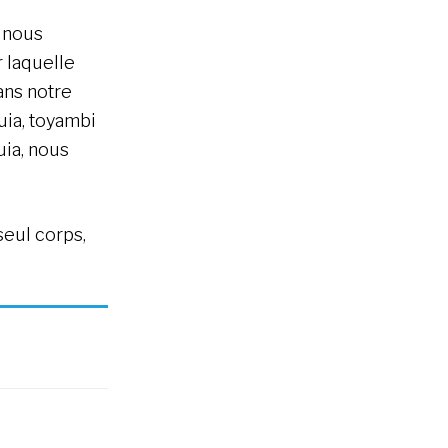
, nous
 laquelle
ans notre
uia, toyambi
uia, nous
seul corps,