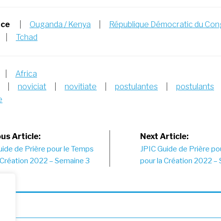
nce
|
Ouganda / Kenya
|
République Démocratic du Con
|
Tchad
|
Africa
|
noviciat
|
novitiate
|
postulantes
|
postulants
e
st
us Article:
Next Article:
uide de Prière pour le Temps
JPIC Guide de Prière po
vigation
 Création 2022 – Semaine 3
pour la Création 2022 –