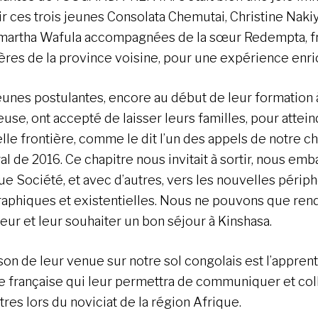
ir ces trois jeunes Consolata Chemutai, Christine Naki
artha Wafula accompagnées de la sœur Redempta, fr
ières de la province voisine, pour une expérience enr
eunes postulantes, encore au début de leur formation à
euse, ont accepté de laisser leurs familles, pour attei
lle frontière, comme le dit l’un des appels de notre ch
al de 2016. Ce chapitre nous invitait à sortir, nous em
ue Société, et avec d’autres, vers les nouvelles périp
aphiques et existentielles. Nous ne pouvons que ren
eur et leur souhaiter un bon séjour à Kinshasa.
son de leur venue sur notre sol congolais est l’appren
e française qui leur permettra de communiquer et col
tres lors du noviciat de la région Afrique.