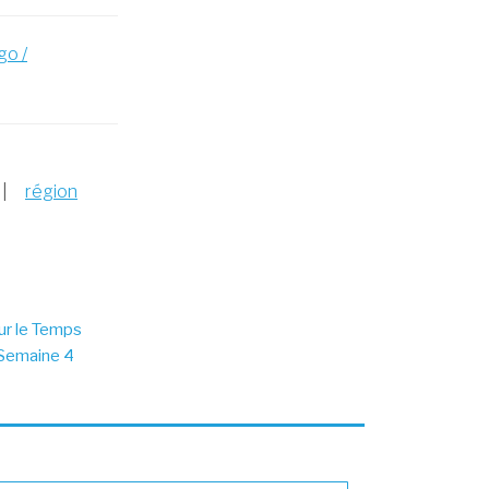
go /
|
région
ur le Temps
 Semaine 4