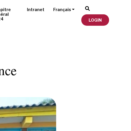
pitre
Intranet
Français
éral
24
LOGIN
ince