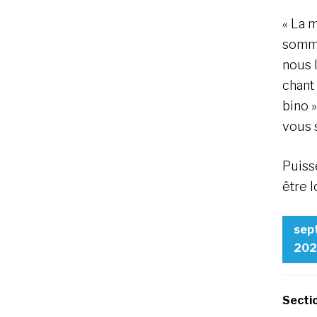
« La 
somme
nous 
chant 
bino »
vous 
Puiss
être l
sep
202
Secti