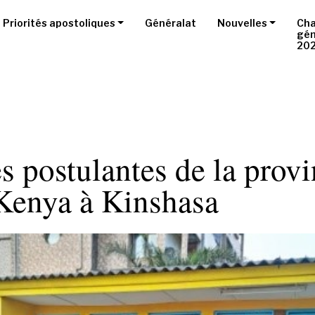
Priorités apostoliques
Généralat
Nouvelles
Cha
gén
20
s postulantes de la prov
enya à Kinshasa