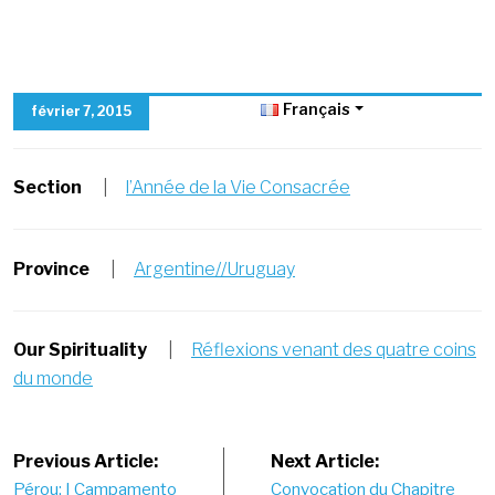
Français
février 7, 2015
Section
|
l’Année de la Vie Consacrée
Province
|
Argentine//Uruguay
Our Spirituality
|
Réflexions venant des quatre coins
du monde
Post
Previous Article:
Next Article:
Pérou: I Campamento
Convocation du Chapitre