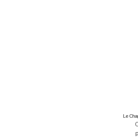
Le Cha
C
p