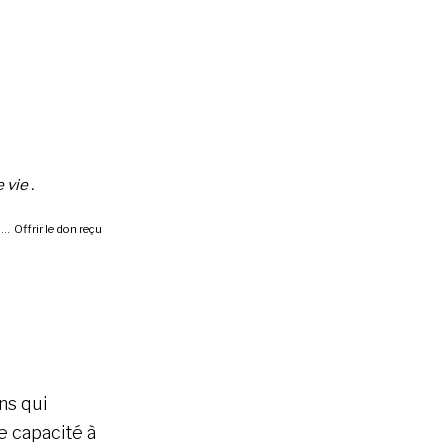
 vie .
 … Offrir le don reçu
ns qui
e capacité à