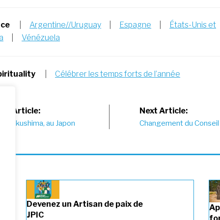
nce
|
Argentine//Uruguay
|
Espagne
|
États-Unis et
a
|
Vénézuela
irituality
|
Célébrer les temps forts de l’année
st
us Article:
Next Article:
 à Fukushima, au Japon
Changement du Conseil
vigation
Devenez un Artisan de paix de
Ap
JPIC
fo