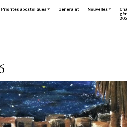
Priorités apostoliques
Généralat
Nouvelles
Cha
gén
20
6