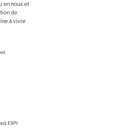
u en nous et
ction de
îne à vivre
nt.
scj, ESP)