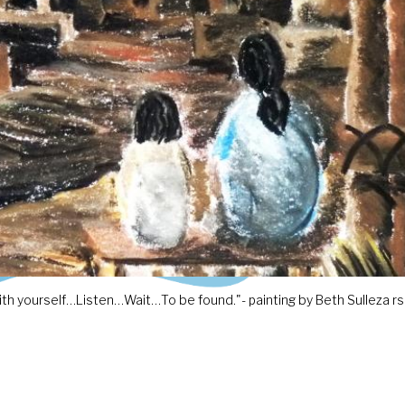
with yourself…Listen…Wait…To be found."- painting by Beth Sulleza rsc