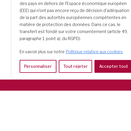
des pays en dehors de l'Espace économique européen
transformateur
(EEE) qui n'ont pas encore reçu de décision d'adéquation
de la part des autorités européennes compétentes en
matière de protection des données. Dans ce cas, le
transfert est fondé sur votre consentement (article 49,
paragraphe 1, point a), du RGPD).
En savoir plus sur notre
Politique relative aux cookies
Personnaliser
Tout rejeter
Accepter tout
Società del Sacro Cuore
Casa Generalizia
Via Tarquinio Vipera, 16 - 00152 Roma
Tel: 06 58 23 03 32 or 06 58 20 31 17