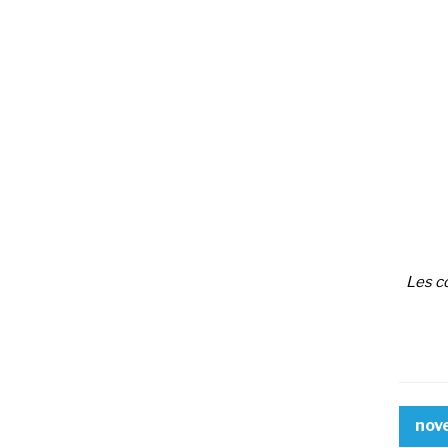
Les co
nov