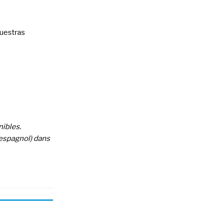
uestras
nibles.
 espagnol) dans