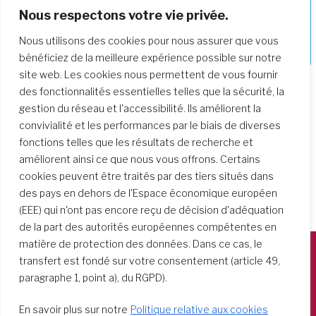
Nous respectons votre vie privée.
Approfondir notre parcours de
Nous utilisons des cookies pour nous assurer que vous
formation
bénéficiez de la meilleure expérience possible sur notre
site web. Les cookies nous permettent de vous fournir
des fonctionnalités essentielles telles que la sécurité, la
gestion du réseau et l'accessibilité. Ils améliorent la
convivialité et les performances par le biais de diverses
fonctions telles que les résultats de recherche et
améliorent ainsi ce que nous vous offrons. Certains
cookies peuvent être traités par des tiers situés dans
des pays en dehors de l'Espace économique européen
(EEE) qui n'ont pas encore reçu de décision d'adéquation
de la part des autorités européennes compétentes en
matière de protection des données. Dans ce cas, le
transfert est fondé sur votre consentement (article 49,
Società del Sacro Cuore
paragraphe 1, point a), du RGPD).
Casa Generalizia
En savoir plus sur notre
Politique relative aux cookies
Via Tarquinio Vipera, 16 - 00152 Roma