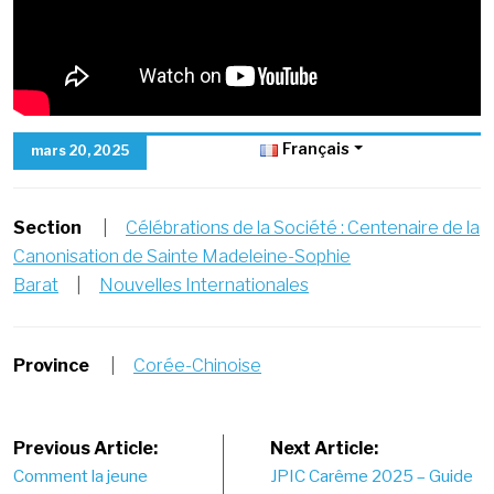
Français
mars 20, 2025
Section
|
Célébrations de la Société : Centenaire de la
Canonisation de Sainte Madeleine-Sophie
Barat
|
Nouvelles Internationales
Province
|
Corée-Chinoise
Post
Previous Article:
Next Article:
Comment la jeune
JPIC Carême 2025 – Guide