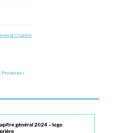
eneral Chapter
 Provinces /
apitre gènèral 2024 – logo
 prière