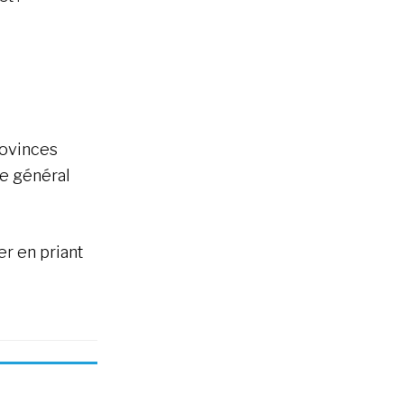
N
rovinces
re général
r en priant