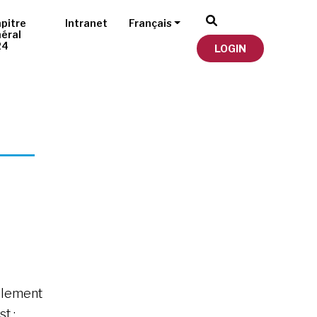
pitre
Intranet
Français
éral
24
LOGIN
ellement
t :