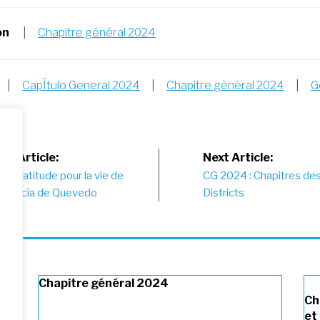
on
|
Chapitre général 2024
|
CapÌtulo General 2024
|
Chapitre gènèral 2024
|
G
st
us Article:
Next Article:
de gratitude pour la vie de
CG 2024 : Chapitres des
vigation
ia García de Quevedo
Districts
Chapitre général 2024
Ch
et