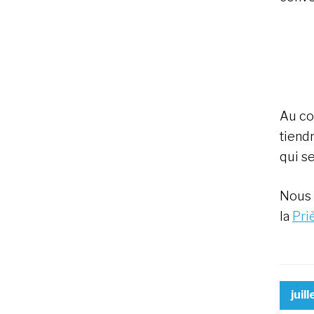
Au co
tiend
qui s
Nous 
la
Pri
juil