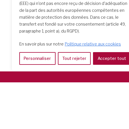
(EEE) qui n'ont pas encore reçu de décision d'adéquation
de la part des autorités européennes compétentes en
matière de protection des données. Dans ce cas, le
transfert est fondé sur votre consentement (article 49,
paragraphe 1, point a), du RGPD).
En savoir plus sur notre
Politique relative aux cookies
Personnaliser
Tout rejeter
Accepter tout
Società del Sacro Cuore
Casa Generalizia
Via Tarquinio Vipera, 16 - 00152 Roma
Tel: 06 58 23 03 32 or 06 58 20 31 17