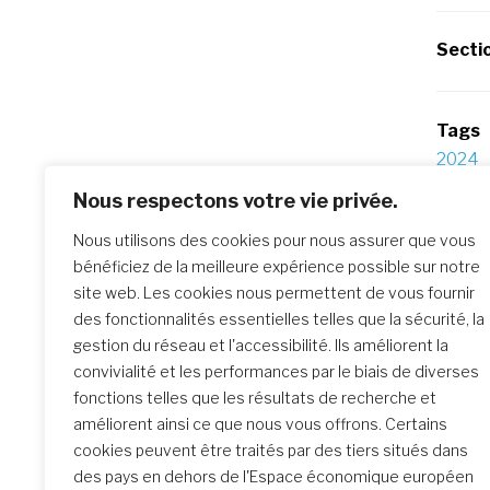
Secti
Tags
2024
Nous respectons votre vie privée.
Po
Previo
Nous utilisons des cookies pour nous assurer que vous
bénéficiez de la meilleure expérience possible sur notre
Prière 
na
site web. Les cookies nous permettent de vous fournir
Patric
des fonctionnalités essentielles telles que la sécurité, la
gestion du réseau et l'accessibilité. Ils améliorent la
convivialité et les performances par le biais de diverses
Similar Posts
fonctions telles que les résultats de recherche et
améliorent ainsi ce que nous vous offrons. Certains
CG 2024 : Chapitres des
cookies peuvent être traités par des tiers situés dans
Provinces / Districts
des pays en dehors de l'Espace économique européen