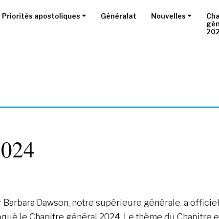
Priorités apostoliques
Généralat
Nouvelles
Cha
gén
20
2024
 Barbara Dawson, notre supérieure générale, a offici
què le Chapitre général 2024. Le thème du Chapitre es