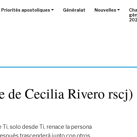
Priorités apostoliques
Généralat
Nouvelles
Cha
gén
20
 de Cecilia Rivero rscj)
 Ti, solo desde Ti, renace la persona
espués trascenderá junto con otros,