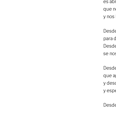
es ab
que no
y nos
Desde 
para 
Desde 
se no
Desde
que a
y des
y espe
Desde