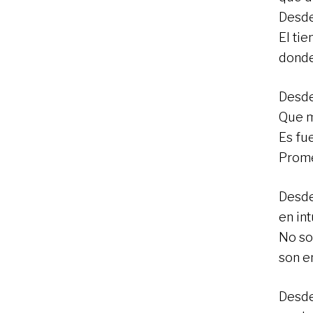
Desde
El ti
donde
Desde 
Que m
Es fu
Prome
Desde
en int
No so
son e
Desde