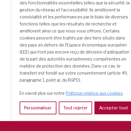
des fonctionnalités essentielles telles que la sécurité, la
gestion du réseau et l'accessibilité. Ils améliorent la
Similar Posts
convivialité et les performances par le biais de diverses
fonctions telles que les résultats de recherche et
améliorent ainsi ce que nous vous offrons. Certains
cookies peuvent être traités par des tiers situés dans
Elige La Vida – musique par
des pays en dehors de l'Espace économique européen
Cecilia Rivero Borrell rscj
(EEE) qui n'ont pas encore reçu de décision d'adéquation
de la part des autorités européennes compétentes en
matière de protection des données. Dans ce cas, le
transfert est fondé sur votre consentement (article 49,
paragraphe 1, point a), du RGPD).
En savoir plus sur notre
Politique relative aux cookies
Personnaliser
Tout rejeter
Accepter tout