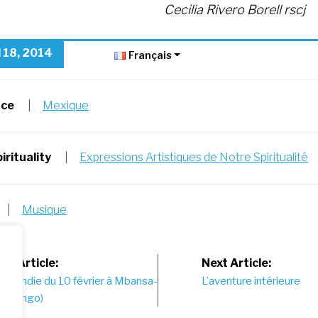
Cecilia Rivero Borell rscj
l 18, 2014
Français
nce
|
Mexique
irituality
|
Expressions Artistiques de Notre Spiritualité
|
Musique
st
us Article:
Next Article:
’incendie du 10 février à Mbansa-
L’aventure intérieure
vigation
 (Congo)