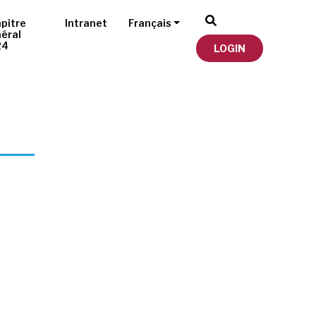
pitre
Intranet
Français
éral
24
LOGIN