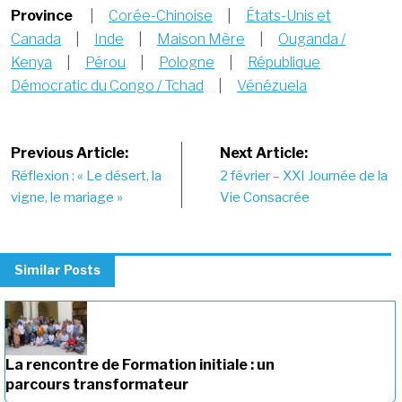
Province
|
Corée-Chinoise
|
États-Unis et
Canada
|
Inde
|
Maison Mère
|
Ouganda /
Kenya
|
Pérou
|
Pologne
|
République
Démocratic du Congo / Tchad
|
Vénézuela
Post
Previous Article:
Next Article:
Réflexion : « Le désert, la
2 février – XXI Journée de la
navigation
vigne, le mariage »
Vie Consacrée
Similar Posts
La rencontre de Formation initiale : un
parcours transformateur