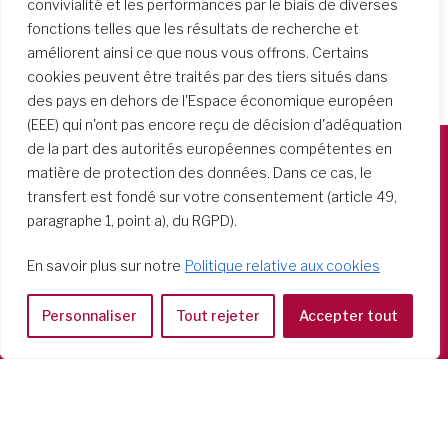
convivialité et les performances par le biais de diverses
fonctions telles que les résultats de recherche et
améliorent ainsi ce que nous vous offrons. Certains
cookies peuvent être traités par des tiers situés dans
des pays en dehors de l'Espace économique européen
(EEE) qui n'ont pas encore reçu de décision d'adéquation
de la part des autorités européennes compétentes en
matière de protection des données. Dans ce cas, le
Società del Sacro Cuore
transfert est fondé sur votre consentement (article 49,
Casa Generalizia
paragraphe 1, point a), du RGPD).
Via Tarquinio Vipera, 16 - 00152 Roma
Tel: 06 58 23 03 32 or 06 58 20 31 17
En savoir plus sur notre
Politique relative aux cookies
Personnaliser
Tout rejeter
Accepter tout
Copyright ©2026 RSCJ International
Privacy Policy