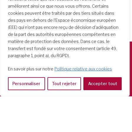
améliorent ainsi ce que nous vous offrons. Certains
cookies peuvent être traités par des tiers situés dans
des pays en dehors de l'Espace économique européen
(EEE) qui n'ont pas encore reçu de décision d'adéquation
de la part des autorités européennes compétentes en
matière de protection des données. Dans ce cas, le
transfert est fondé sur votre consentement (article 49,
paragraphe 1, point a), du RGPD).
Società del Sacro Cuore
Casa Generalizia
En savoir plus sur notre
Politique relative aux cookies
Via Tarquinio Vipera, 16 - 00152 Roma
Tel: 06 58 23 03 32 or 06 58 20 31 17
Personnaliser
Tout rejeter
Accepter tout
Copyright ©2026 RSCJ International
Privacy Policy