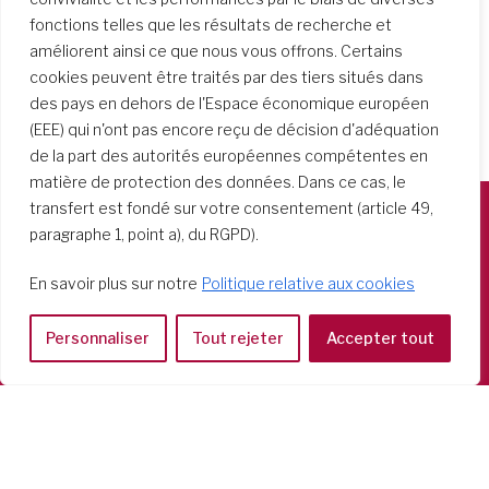
fonctions telles que les résultats de recherche et
améliorent ainsi ce que nous vous offrons. Certains
cookies peuvent être traités par des tiers situés dans
des pays en dehors de l'Espace économique européen
(EEE) qui n'ont pas encore reçu de décision d'adéquation
de la part des autorités européennes compétentes en
matière de protection des données. Dans ce cas, le
transfert est fondé sur votre consentement (article 49,
paragraphe 1, point a), du RGPD).
Società del Sacro Cuore
Casa Generalizia
En savoir plus sur notre
Politique relative aux cookies
Via Tarquinio Vipera, 16 - 00152 Roma
Tel: 06 58 23 03 32 or 06 58 20 31 17
Personnaliser
Tout rejeter
Accepter tout
Copyright ©2026 RSCJ International
Privacy Policy