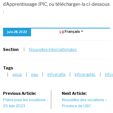
d’Apprentissage JPIC, ou tèlècharger-la ci-dessous
:
Français
juin 28, 2023
Section
|
Nouvelles Internationales
Tags
|
agua
|
eau
|
infografía
|
infographic
|
info
Post
Previous Article:
Next Article:
Prière pour les vocations –
Nouvelles des vocations –
navigation
25 Juin 2023
Province de USC