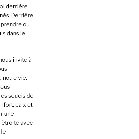
foi derrière
nès. Derrière
omprendre ou
ls dans le
nous invite à
ous
 notre vie.
vous
 les soucis de
nfort, paix et
er une
 ètroite avec
 le