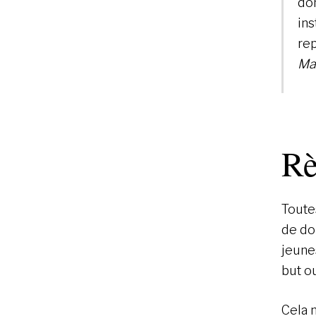
do
ins
rep
Ma
Rè
Toute
de do
jeune
but o
Cela 