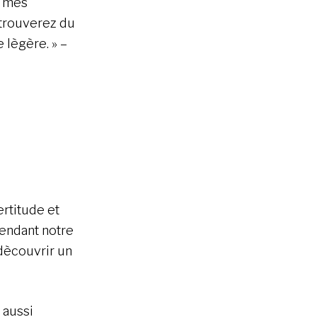
z mes
 trouverez du
 lègère. » –
rtitude et
pendant notre
dècouvrir un
 aussi