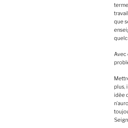
terme
travai
que so
ensei
quelc
Avec c
probl
Mettr
plus, 
idèe 
n’aur
toujo
Seign