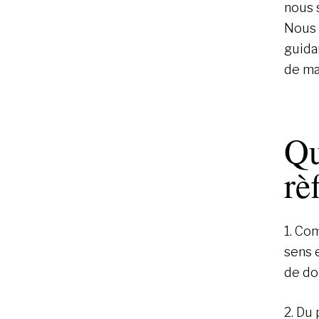
nous s
Nous 
guida
de ma
Qu
rè
1. Co
sens 
de do
2. Du