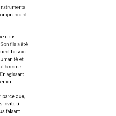
 instruments
 comprennent
ne nous
on fils a ètè
ement besoin
humanitè et
 nul homme
 En agissant
hemin.
r parce que,
 invite à
us faisant