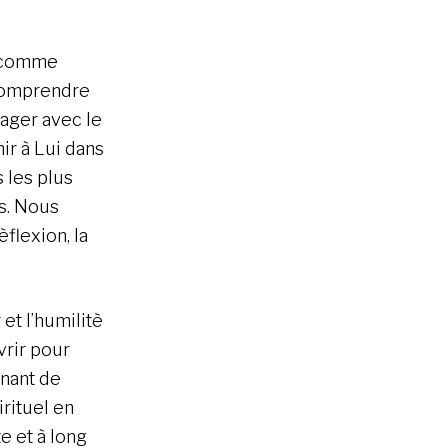
r comme
comprendre
ager avec le
nir à Lui dans
 les plus
s. Nous
lexion, la
et l’humilitè
vrir pour
enant de
rituel en
e et à long