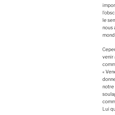
import
l’obs
le se
nous 
mond
Cepen
venir
comme
« Vene
donne
notre 
soula
commu
Lui q