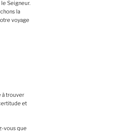
 le Seigneur.
chons la
otre voyage
e à trouver
certitude et
ez-vous que