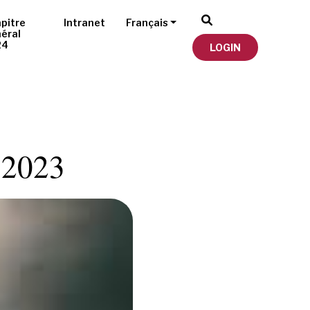
pitre
Intranet
Français
éral
24
LOGIN
n 2023