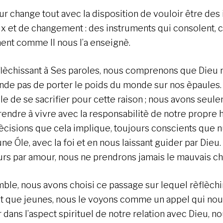
ur change tout avec la disposition de vouloir être des
ix et de changement : des instruments qui consolent,
ment comme Il nous l’a enseignè.
flèchissant à Ses paroles, nous comprenons que Dieu 
de pas de porter le poids du monde sur nos èpaules. S
le de se sacrifier pour cette raison ; nous avons seul
rendre à vivre avec la responsabilitè de notre propre 
ècisions que cela implique, toujours conscients que
une Óle, avec la foi et en nous laissant guider par Dieu.
urs par amour, nous ne prendrons jamais le mauvais c
ble, nous avons choisi ce passage sur lequel rèflèchi
nt que jeunes, nous le voyons comme un appel qui nous
 dans l’aspect spirituel de notre relation avec Dieu, no