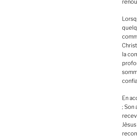
renou
Lorsq
quelq
comme
Christ
la co
profo
somme
confia
En ac
; Son
recev
Jèsus
recon