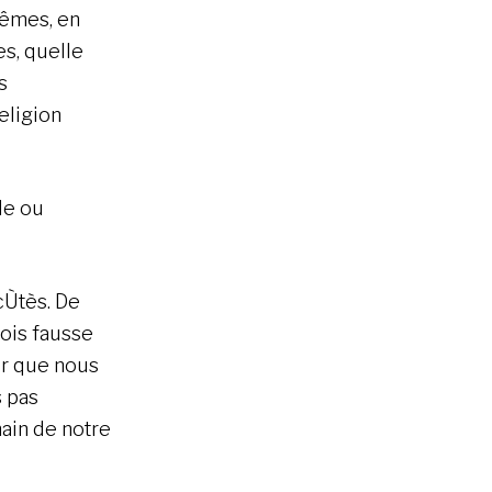
mêmes, en
es, quelle
s
eligion
le ou
cÙtès. De
fois fausse
er que nous
s pas
ain de notre