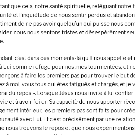
ant que cela, notre santè spirituelle, relèguant notre 
curitè et l’inquiètude de nous sentir perdus et abandon
ntiment de ne pas avoir quelqu’un qui puisse nous c
aider, nous nous sentons tristes et dèsespèrèment seu
e.
dant, c’est dans ces moments-là qu’Il nous appelle et 
 à Lui comme refuge pour nos ‚mes tourmentèes, et n
nçons à faire les premiers pas pour trouver le but de
z à moi, vous tous qui êtes fatiguès et chargès, et je 
rai du repos ». Lorsque Jèsus nous invite à lui confier
vie et à avoir foi en Sa capacitè de nous apporter rèco
gement intèrieur, les premiers pas sont faits pour crè
nautè avec Lui. Et c’est prècisèment par une relation
ue nous trouvons le repos et que nous expèrimentons