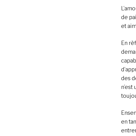
L’amo
de pa
et ai
En rè
deman
capab
d’app
des d
n’est 
toujo
Ensem
en ta
entrer