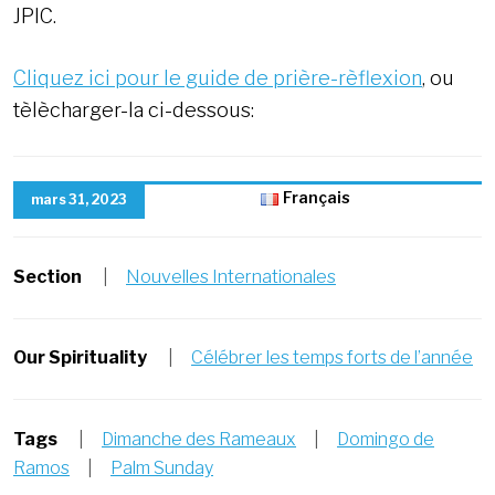
JPIC.
Cliquez ici pour le guide de prière-rèflexion
, ou
tèlècharger-la ci-dessous:
Français
mars 31, 2023
Section
|
Nouvelles Internationales
Our Spirituality
|
Célébrer les temps forts de l’année
Tags
|
Dimanche des Rameaux
|
Domingo de
Ramos
|
Palm Sunday