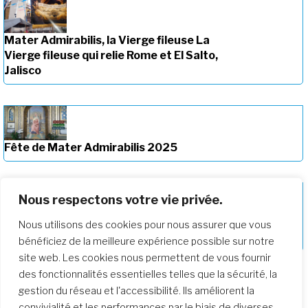
Mater Admirabilis, la Vierge fileuse La
Vierge fileuse qui relie Rome et El Salto,
Jalisco
Fête de Mater Admirabilis 2025
Nous respectons votre vie privée.
Nous utilisons des cookies pour nous assurer que vous
La Fête de Mater : Ressources
bénéficiez de la meilleure expérience possible sur notre
site web. Les cookies nous permettent de vous fournir
des fonctionnalités essentielles telles que la sécurité, la
gestion du réseau et l'accessibilité. Ils améliorent la
convivialité et les performances par le biais de diverses