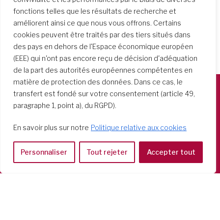
fonctions telles que les résultats de recherche et
améliorent ainsi ce que nous vous offrons. Certains
cookies peuvent être traités par des tiers situés dans
des pays en dehors de l'Espace économique européen
(EEE) qui n'ont pas encore reçu de décision d'adéquation
de la part des autorités européennes compétentes en
matière de protection des données. Dans ce cas, le
transfert est fondé sur votre consentement (article 49,
Società del Sacro Cuore
paragraphe 1, point a), du RGPD).
Casa Generalizia
En savoir plus sur notre
Politique relative aux cookies
Via Tarquinio Vipera, 16 - 00152 Roma
Tel: 06 58 23 03 32 or 06 58 20 31 17
Personnaliser
Tout rejeter
Accepter tout
Copyright ©2026 RSCJ International
Privacy Policy