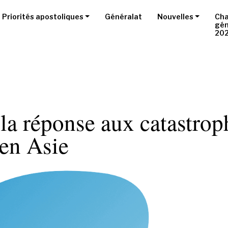
Priorités apostoliques
Généralat
Nouvelles
Cha
gén
20
 la réponse aux catastrop
 en Asie