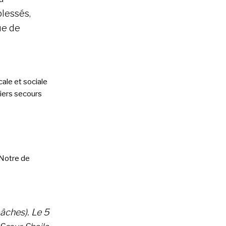
blessés,
ue de
ale et sociale
iers secours
 Notre de
bâches). Le 5