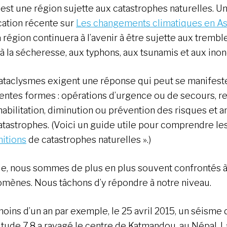
e est une région sujette aux catastrophes naturelles. U
cation récente sur
Les changements climatiques en As
a région continuera à l’avenir à être sujette aux tremb
 à la sécheresse, aux typhons, aux tsunamis et aux inon
ataclysmes exigent une réponse qui peut se manifest
rentes formes : opérations d’urgence ou de secours, r
abilitation, diminution ou prévention des risques et a
atastrophes. (Voici un guide utile pour comprendre les
nitions
de catastrophes naturelles ».)
ie, nous sommes de plus en plus souvent confrontés 
mènes. Nous tâchons d’y répondre à notre niveau.
 moins d’un an par exemple, le 25 avril 2015, un séisme 
tude 7,8 a ravagé le centre de Katmandou, au Népal. L