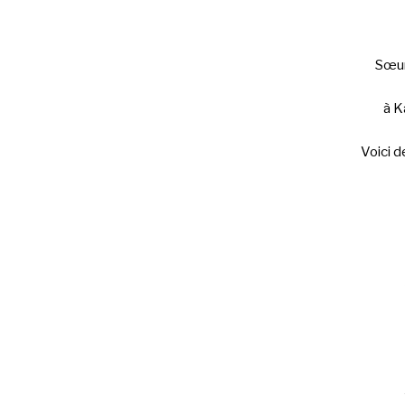
Sœur
à K
Voici d