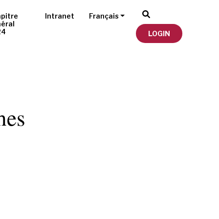
pitre
Intranet
Français
éral
24
LOGIN
hes