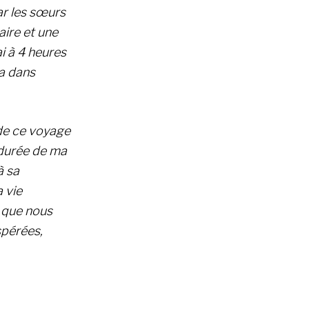
ar les sœurs
ire et une
i à 4 heures
na dans
 de ce voyage
a durée de ma
à sa
 vie
, que nous
spérées,