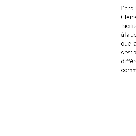
Dans l
Cleme
facil
à la 
que l
s’est 
diffé
commu