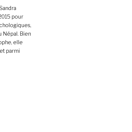
 Sandra
2015 pour
ychologiques,
u Népal. Bien
ophe, elle
let parmi