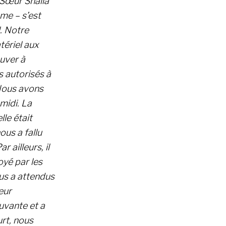
 Sœur Shaila
me – s’est
. Notre
atériel aux
uver à
s autorisés à
 Nous avons
midi. La
lle était
ous a fallu
 ailleurs, il
yé par les
us a attendus
eur
uvante et a
rt, nous