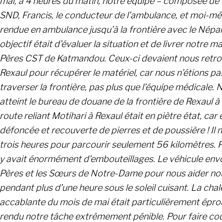
mai, à 4 heures du matin, notre équipe – composée de
SND, Francis, le conducteur de l’ambulance, et moi-mê
rendue en ambulance jusqu’à la frontière avec le Népal
objectif était d’évaluer la situation et de livrer notre m
Pères CST de Katmandou. Ceux-ci devaient nous retro
Rexaul pour récupérer le matériel, car nous n’étions pa
traverser la frontière, pas plus que l’équipe médicale.
atteint le bureau de douane de la frontière de Rexaul à 
route reliant Motihari à Rexaul était en piètre état, car e
défoncée et recouverte de pierres et de poussière ! Il n
trois heures pour parcourir seulement 56 kilomètres. Par
y avait énormément d’embouteillages. Le véhicule envo
Pères et les Sœurs de Notre-Dame pour nous aider no
pendant plus d’une heure sous le soleil cuisant. La chal
accablante du mois de mai était particulièrement épro
rendu notre tâche extrêmement pénible. Pour faire cou