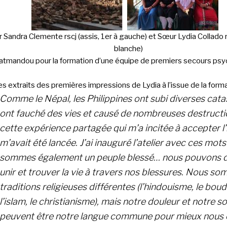
 Sandra Clemente rscj (assis, 1er à gauche) et Sœur Lydia Collado r
blanche)
atmandou pour la formation d’une équipe de premiers secours psy
es extraits des premières impressions de Lydia à l’issue de la forma
Comme le Népal, les Philippines ont subi diverses cat
ont fauché des vies et causé de nombreuses destructi
cette expérience partagée qui m’a incitée à accepter l’i
m’avait été lancée.
J’ai inauguré l’atelier avec ces mots
sommes également un peuple blessé… nous pouvons 
unir et trouver la vie à travers nos blessures.
Nous som
traditions religieuses différentes (l’hindouisme, le bou
l’islam, le christianisme), mais notre douleur et notre s
peuvent être notre langue commune pour mieux nous