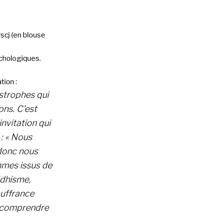
scj (en blouse
chologiques.
tion :
astrophes qui
ons.
C’est
nvitation qui
 : « Nous
donc nous
mes issus de
ddhisme,
ouffrance
 comprendre