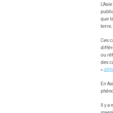
L’Asi
publi
que l
terre,
Ces c
diffé
ou réh
des c
«
défi
En As
phéno
Il y a
magni