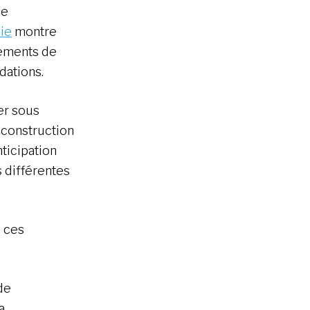
ne
ie
montre
lements de
dations.
er sous
econstruction
nticipation
 différentes
à ces
de
a