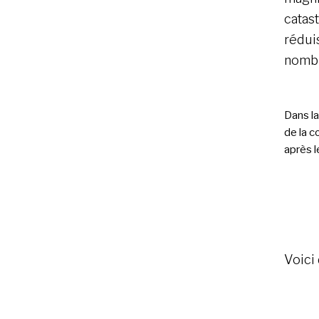
catas
réduis
nombr
Dans l
de la 
après l
Voici