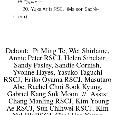
Philippines
:
20. Yuka Arita RSCJ (Maison Sacré-
Cœur)
Debout: Pi Ming Te, Wei Shirlaine,
Annie Peter RSCJ, Helen Sinclair,
Sandy Pasley, Sandie Cornish,
Yvonne Hayes, Yasuko Taguchi
RSCJ, Eriko Oyama RSCJ, Masutaro
Abe, Rachel Choi Sook Kyung,
Gabriel Kang Suk Moon // Assis:
Chang Manling RSCJ, Kim Young
Ae RSCJ, Sun Chihwei RSCJ, Kim
Yul Ok RSCJ, Choi Hae Young