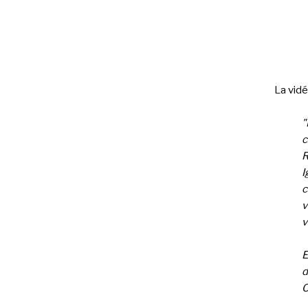
La vid
"
c
R
I
c
v
v
E
d
O