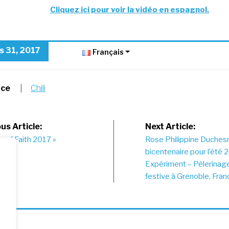
Cliquez ici pour voir la vidéo en espagnol.
s 31, 2017
Français
nce
|
Chili
st
us Article:
Next Article:
s of Faith 2017 »
Rose Philippine Duche
vigation
bicentenaire pour l’été 2
Expériment – Pèlerinag
festive à Grenoble, Fran