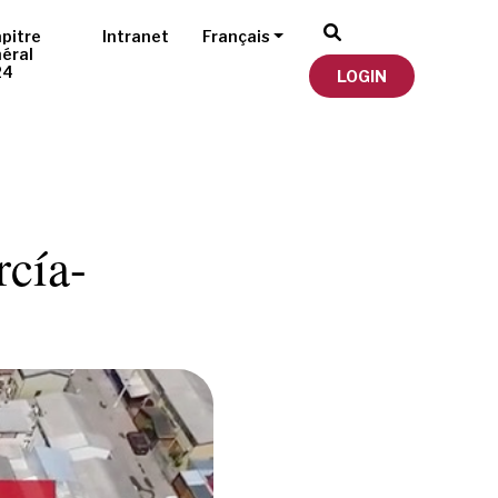
pitre
Intranet
Français
éral
24
LOGIN
cía-