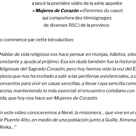
a lancé la première vidéo de la série appelée
« Mujeres de Corazón »
(
Femmes du cœur
)
qui comportera des témoignages
de diverses RSCJ de la province.
éo commence par cette introduction:
Hablar de vida religiosa nos hace pensar en monjas, hábitos, sile
onstante y ayuda al prójimo. Esa sin duda también fue la historia
eligiosas del Sagrado Corazón, pero hoy hemos oído la voz del Es
glesia que nos ha invitado a salir a las periferias existenciales, a 
onventos para vivir en casas sencillas, a llevar ropa sencilla com
ecina, manteniendo lo más esencial: el encuentro cotidiano con e
ida, que hoy nos hace ser Mujeres de Corazón.
n este video conoceremos a Nené, la misionera… que vive en el
e Puente Alto, en medio de una población junto a Guille, Ximena,
linka…"