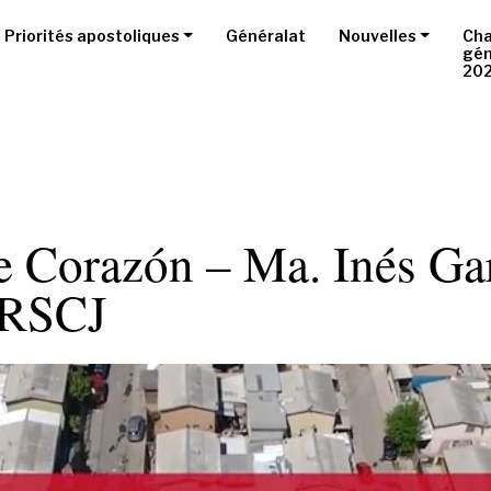
Priorités apostoliques
Généralat
Nouvelles
Cha
gén
20
e Corazón – Ma. Inés Gar
 RSCJ