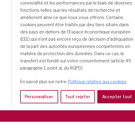
convivialité et les performances par le biais de diverses
fonctions telles que les résultats de recherche et
améliorent ainsi ce que nous vous offrons. Certains
La rencontre de Formation
cookies peuvent être traités par des tiers situés dans
initiale : un parcours
des pays en dehors de l'Espace économique européen
transformateur
(EEE) qui n'ont pas encore reçu de décision d'adéquation
de la part des autorités européennes compétentes en
matière de protection des données. Dans ce cas, le
transfert est fondé sur votre consentement (article 49,
paragraphe 1, point a), du RGPD).
En savoir plus sur notre
Politique relative aux cookies
Personnaliser
Tout rejeter
Accepter tout
Società del Sacro Cuore