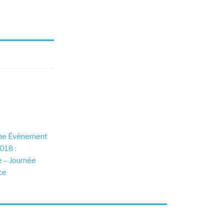
sne Événement
018 :
e – Journée
ce