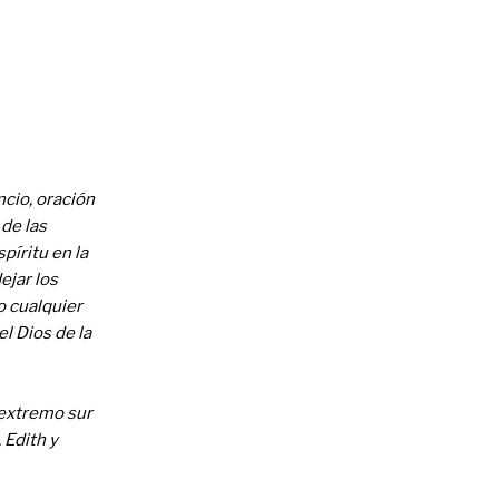
ncio, oración
 de las
píritu en la
dejar los
o cualquier
l Dios de la
 extremo sur
 Edith y