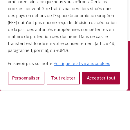
améliorent ainsi ce que nous vous offrons. Certains
cookies peuvent être traités par des tiers situés dans
des pays en dehors de l'Espace économique européen
(EEE) qui n'ont pas encore reçu de décision d'adéquation
de la part des autorités européennes compétentes en
matière de protection des données. Dans ce cas, le
transfert est fondé sur votre consentement (article 49,
paragraphe 1, point a), du RGPD).
Società del Sacro Cuore
En savoir plus sur notre
Politique relative aux cookies
Casa Generalizia
Via Tarquinio Vipera, 16 - 00152 Roma
Personnaliser
Tout rejeter
Accepter tout
Tel: 06 58 23 03 32 or 06 58 20 31 17
Copyright ©2026 RSCJ International
Privacy Policy