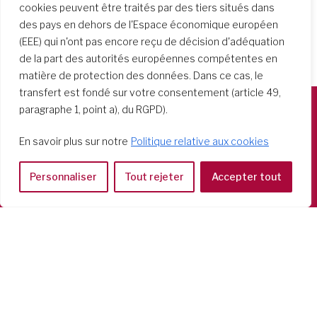
cookies peuvent être traités par des tiers situés dans
des pays en dehors de l'Espace économique européen
(EEE) qui n'ont pas encore reçu de décision d'adéquation
de la part des autorités européennes compétentes en
matière de protection des données. Dans ce cas, le
transfert est fondé sur votre consentement (article 49,
paragraphe 1, point a), du RGPD).
Società del Sacro Cuore
En savoir plus sur notre
Politique relative aux cookies
Casa Generalizia
Via Tarquinio Vipera, 16 - 00152 Roma
Personnaliser
Tout rejeter
Accepter tout
Tel: 06 58 23 03 32 or 06 58 20 31 17
Copyright ©2026 RSCJ International
Privacy Policy