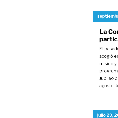
septiemb
La Co
partic
El pasad
acogió e
misión y 
programa
Jubileo d
agosto d
julio 29, 