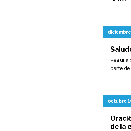
diciembre
Salud
Vea una 
parte de
octubre 1
Oració
de la 