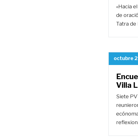
«Hacia el
de oraci
Tatra de 
octubre 2
Encue
Villa 
Siete PV
reuniero
ecónoma 
reflexion