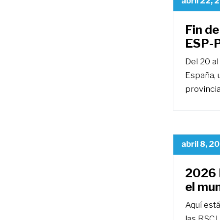
abril 22, 
Fin de
ESP-P
Del 20 a
España, u
provinci
abril 8, 2
2026 
el mu
Aquí está
las RSCJ