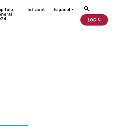
pítulo
Intranet
Español
eneral
024
LOGIN