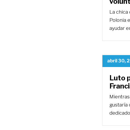
volunt
La chica 
Polonia 
ayudar e
abril 30, 
Luto p
Franc
Mientras
gustaría
dedicado