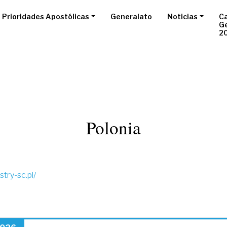
Prioridades Apostólicas
Generalato
Noticias
Ca
G
2
Polonia
stry-sc.pl/