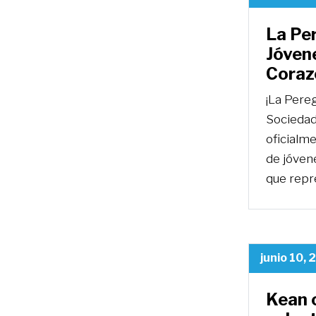
La Per
Jóven
Coraz
¡La Pereg
Sociedad
oficialme
de jóvene
que repr
junio 10,
Kean c