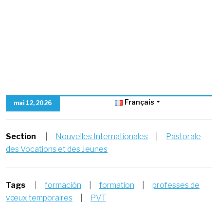
Français
mai 12, 2026
Section
|
Nouvelles Internationales
|
Pastorale
des Vocations et des Jeunes
Tags
|
formación
|
formation
|
professes de
vœux temporaires
|
PVT