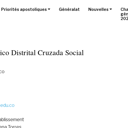
Priorités apostoliques
Généralat
Nouvelles
Cha
gén
20
nico Distrital Cruzada Social
ico
.edu.co
tablissement
ena Torres