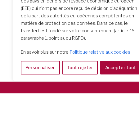
des pays en dehors de l'Espace économique européen
(EEE) qui n'ont pas encore reçu de décision d'adéquation
Recherche d’école
de la part des autorités européennes compétentes en
matière de protection des données. Dans ce cas, le
transfert est fondé sur votre consentement (article 49,
paragraphe 1, point a), du RGPD).
En savoir plus sur notre
Politique relative aux cookies
Personnaliser
Tout rejeter
Accepter tout
Società del Sacro Cuore
Casa Generalizia
Via Tarquinio Vipera, 16 - 00152 Roma
Tel: 06 58 23 03 32 or 06 58 20 31 17