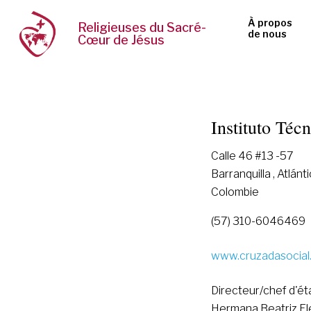
À propos
Religieuses du Sacré-
de nous
Cœur de Jésus
Instituto Téc
Calle 46 #13 -57
Barranquilla , Atlánt
Colombie
(57) 310-6046469
www.cruzadasocial
Directeur/chef d'é
Hermana Beatriz El