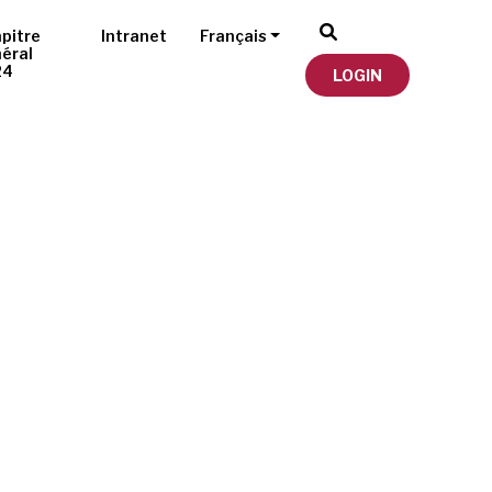
pitre
Intranet
Français
éral
24
LOGIN