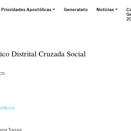
Prioridades Apostólicas
Generalato
Noticias
Ca
G
2
nico Distrital Cruzada Social
ico
.edu.co
ena Torres