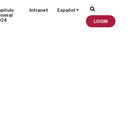
pítulo
Intranet
Español
eneral
024
LOGIN