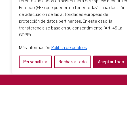
terceros ubicados en países fuera del Espacio Económic
Europeo (EEE) que pueden no tener todavía una decisión
Buscar centros esc
de adecuación de las autoridades europeas de
protección de datos pertinentes. En este caso, la
transferencia se basa en su consentimiento (Art. 49.1a
GDPR).
Más información
Política de cookies
Personalizar
Rechazar todo
Aceptar todo
Società del Sacro Cuore
Casa Generalizia
Via Tarquinio Vipera, 16 - 00152 Roma
Tel: 06 58 23 03 32 or 06 58 20 31 17