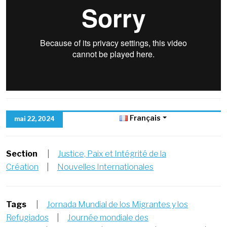
Français
mai 22, 2024
Section
|
Justice, Paix et Intégrité de la
Création
|
Nouvelles Internationales
Tags
|
Jornada Mundial de los Migrantes y los
Refugiados
|
Journée mondiale des