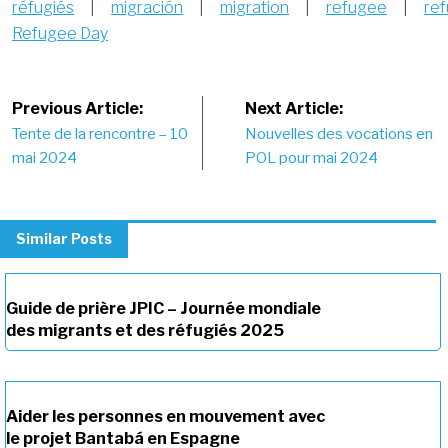
réfugiés
|
migración
|
migration
|
refugee
|
ref
Refugee Day
Post
Previous Article:
Next Article:
Tente de la rencontre – 10
Nouvelles des vocations en
navigation
mai 2024
POL pour mai 2024
Similar Posts
Guide de prière JPIC – Journée mondiale
des migrants et des réfugiés 2025
Aider les personnes en mouvement avec
le projet Bantabá en Espagne