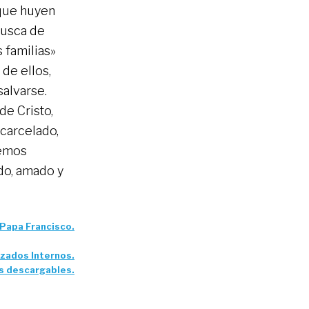
 que huyen
busca de
 familias»
 de ellos,
alvarse.
de Cristo,
ncarcelado,
remos
do, amado y
 Papa Francisco.
azados Internos.
os descargables.