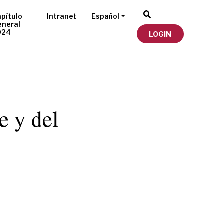
pítulo
Intranet
Español
eneral
024
LOGIN
e y del