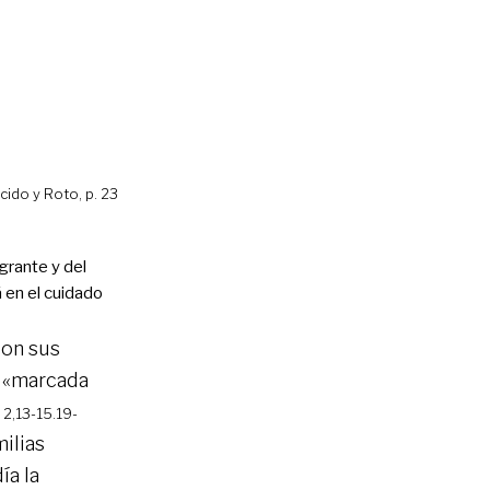
ido y Roto, p. 23
grante y del
á en el cuidado
con sus
, «marcada
t 2,13-15.19-
ilias
ía la