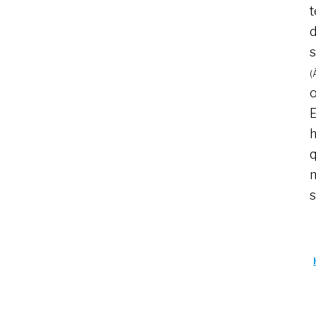
t
d
s
(
o
E
h
q
n
s