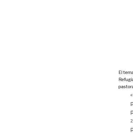
El tema
Refugi
pastora
«
p
p
2
p