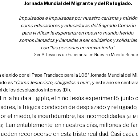
Jornada Mundial del Migrante y del Refugiado.
Impulsados e impulsadas por nuestro carisma y misión
como educadores y educadoras del Sagrado Corazón
para vivificar la esperanza en
nuestro mundo herido,
somos llamados y llamadas a ser
solidarios y solidarias
con “las personas en movimiento”.
Ser Artesanas de Esperanza en Nuestro Mundo Bendec
 elegido por el Papa Francisco para la 106ª Jornada Mundial del Mi
ado es “
Como Jesucristo, obligados a huir
”, y este año se centrar
l de los desplazados internos (DI).
En la huida a Egipto, el niño Jesús experimentó, junto 
adres, la trágica condición de desplazado y refugiado
or el miedo, la incertidumbre, las incomodidades
(cf. M
Lamentablemente, en nuestros días, millones de fam
3).
ueden reconocerse en esta triste realidad. Casi cada d