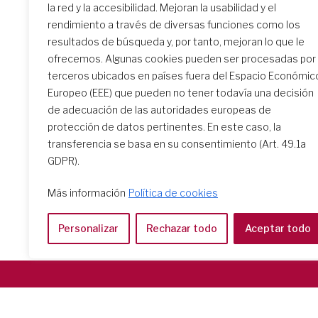
la red y la accesibilidad. Mejoran la usabilidad y el
rendimiento a través de diversas funciones como los
resultados de búsqueda y, por tanto, mejoran lo que le
El encuentro de formación
ofrecemos. Algunas cookies pueden ser procesadas por
inicial: un camino
terceros ubicados en países fuera del Espacio Económic
transformador
Europeo (EEE) que pueden no tener todavía una decisión
de adecuación de las autoridades europeas de
protección de datos pertinentes. En este caso, la
transferencia se basa en su consentimiento (Art. 49.1a
GDPR).
Más información
Política de cookies
Personalizar
Rechazar todo
Aceptar todo
Società del Sacro Cuore