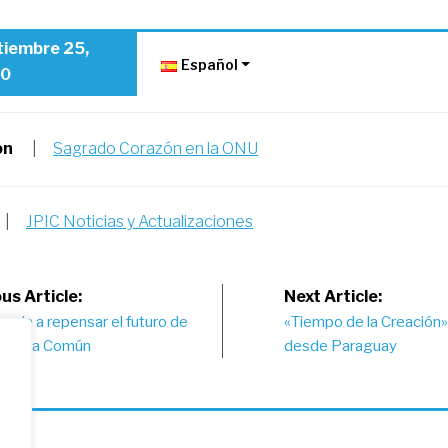
tiembre 25,
Español
0
on
|
Sagrado Corazón en la ONU
|
JPIC Noticias y Actualizaciones
st
us Article:
Next Article:
mada a repensar el futuro de
«Tiempo de la Creación»:
vigation
a Casa Común
desde Paraguay